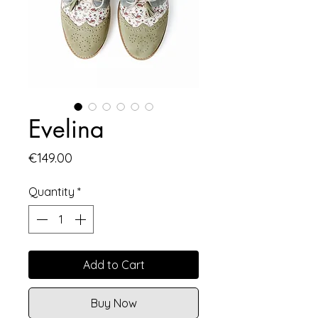
Evelina
Price
€149.00
Quantity
*
Add to Cart
Buy Now