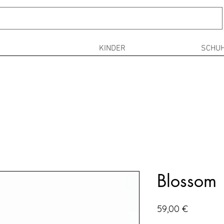
N
KINDER
SCHUH
Blossom
Preis
59,00 €