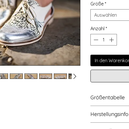
Größe
*
Auswählen
Anzahl
*
In den Warenko
Größentabelle
EU
Herstellungsinf
36
Diese einzigartig