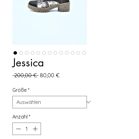
Jessica
Standardpreis
Sale-
 200,00 € 
80,00 €
Preis
Größe
*
Anzahl
*