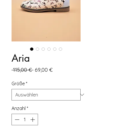
Aria
Standardpreis
Sale-
 115,00 € 
69,00 €
Preis
Größe
*
Anzahl
*